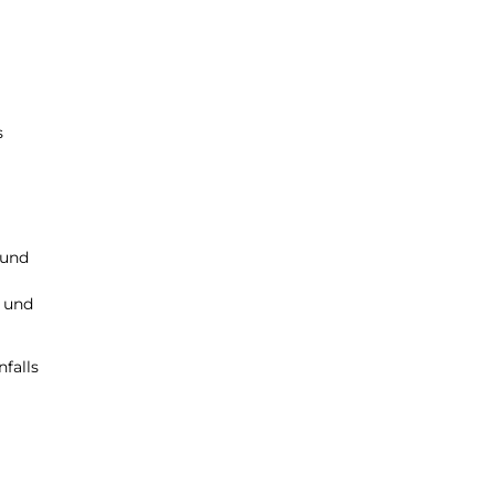
s
 und
n und
falls