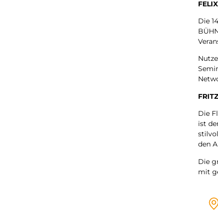
FELI
Die 1
BÜHNE
Veran
Nutze
Semin
Netwo
FRITZ
Die F
ist d
stilvo
den A
Die 
mit g