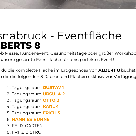
nabrück - Eventfläche
BERTS 8
ob
Messe, Kundenevent, Gesundheitstage oder großer Worksho
 unsere
gesamte Eventfläche
für dein perfektes Event!
 du die
komplette Fläche im Erdgeschoss von
ALBERT 8
buchst
n dir die folgenden
8 Räume und Flächen exklusiv
zur Verfügung
Tagungsraum
GUSTAV 1
Tagungsraum
URSULA 2
Tagungsraum
OTTO 3
Tagungsraum
KARL 4
Tagungsraum
ERICH 5
HANNIES BÜHNE
FELIX GARTEN
FRITZ BISTRO