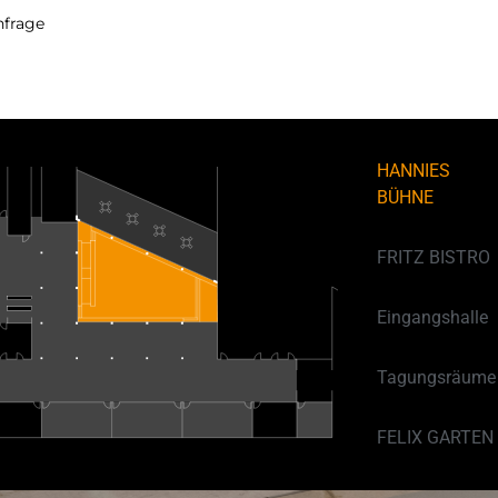
nfrage
HANNIES
BÜHNE
FRITZ BISTRO
Eingangshalle
Tagungsräume
FELIX GARTEN