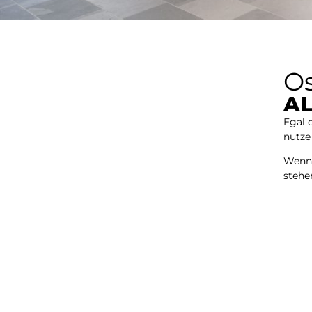
Os
AL
Egal 
nutze
Wenn
stehe