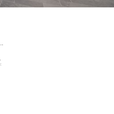
p
–
,
: