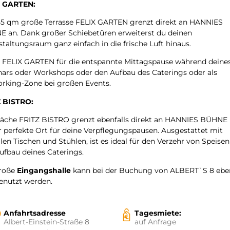
X GARTEN
:
45 qm große Terrasse FELIX GARTEN grenzt direkt an HANNIES
 an. Dank großer Schiebetüren erweiterst du deinen
staltungsraum ganz einfach in die frische Luft hinaus.
 FELIX GARTEN für die entspannte Mittagspause während deine
ars oder Workshops oder den Aufbau des Caterings oder als
rking-Zone bei großen Events.
 BISTRO:
läche FRITZ BISTRO grenzt ebenfalls direkt an HANNIES BÜHNE
er perfekte Ort für deine Verpflegungspausen. Ausgestattet mit
llen Tischen und Stühlen, ist es ideal für den Verzehr von Speise
ufbau deines Caterings.
große
Eingangshalle
kann bei der Buchung von ALBERT`S 8 eben
enutzt werden.
Anfahrtsadresse
Tagesmiete:
Albert-Einstein-Straße 8
auf Anfrage