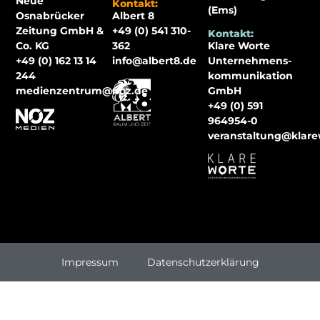
Neue
Kontakt:
(Ems)
Osnabrücker
Albert 8
Zeitung GmbH &
+49 (0) 541 310-
Kontakt:
Co. KG
362
Klare Worte
+49 (0) 162 13 14
info@albert8.de
Unternehmens-
244
kommunikation
medienzentrum@noz.de
GmbH
+49 (0) 591
964954-0
veranstaltung@klar
Impressum
Datenschutzerklärung