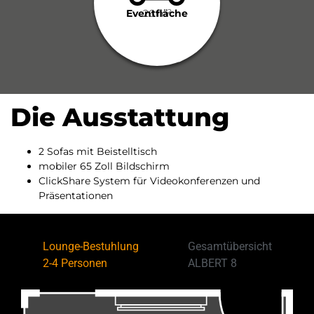
Eventfläche
26 m²
Die Ausstattung
2 Sof
as mit Beistelltisch
mobiler 65 Zoll Bildschirm
ClickShare System
für Videokonferenzen und
Präsentationen
Lounge-Bestuhlung
Gesamtübersicht
2-4 Personen
ALBERT 8