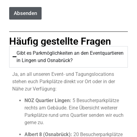
ü
n
s
Absenden
c
h
e
*
Häufig gestellte Fragen
T
e
l
Gibt es Parkmöglichkeiten an den Eventquartieren
e
in Lingen und Osnabrück?
f
o
Ja, an all unseren Event- und Tagungslocations
n
stehen euch Parkplätze direkt vor Ort oder in der
n
u
Nähe zur Verfügung:
m
m
NOZ Quartier Lingen:
5 Besucherparkplätze
e
rechts am Gebäude. Eine Übersicht weiterer
r
Parkplätze rund ums Quartier senden wir euch
gerne zu.
Albert 8 (Osnabrück):
20 Besucherparkplätze