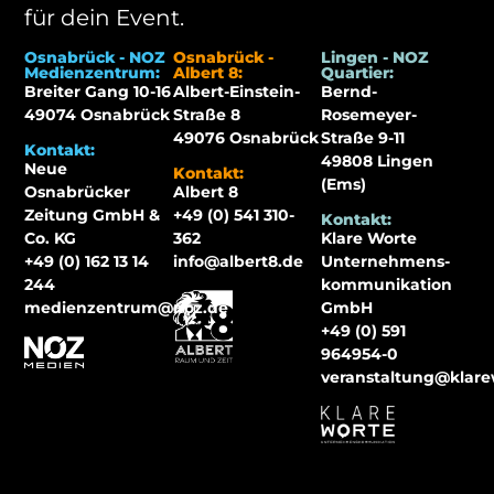
für dein Event.
Osnabrück - NOZ
Osnabrück -
Lingen - NOZ
Medienzentrum:
Albert 8:
Quartier:
Breiter Gang 10-16
Albert-Einstein-
Bernd-
49074 Osnabrück
Straße 8
Rosemeyer-
49076 Osnabrück
Straße 9-11
Kontakt:
49808 Lingen
Neue
Kontakt:
(Ems)
Osnabrücker
Albert 8
Zeitung GmbH &
+49 (0) 541 310-
Kontakt:
Co. KG
362
Klare Worte
+49 (0) 162 13 14
info@albert8.de
Unternehmens-
244
kommunikation
medienzentrum@noz.de
GmbH
+49 (0) 591
964954-0
veranstaltung@klar