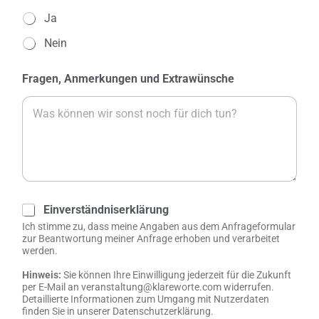
e
u
V
Ja
n
n
e
z
g
Nein
r
a
s
p
h
o
f
Fragen, Anmerkungen und Extrawünsche
l
r
l
*
t
e
*
g
u
n
g
*
v
Einverständniserklärung
o
n
Ich stimme zu, dass meine Angaben aus dem Anfrageformular
E
zur Beantwortung meiner Anfrage erhoben und verarbeitet
werden.
x
t
Hinweis:
Sie können Ihre Einwilligung jederzeit für die Zukunft
r
per E-Mail an veranstaltung@klareworte.com widerrufen.
a
Detaillierte Informationen zum Umgang mit Nutzerdaten
w
finden Sie in unserer Datenschutzerklärung.