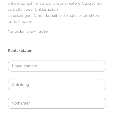
antworten schnellstmöglich, um weitere Absprachen
zu treffen oder Unklarheiten
zu beseitigen. Achte deshalb bitte auf die korrekten
Kontaktdaten.
* erforderliche Angabe
Kontaktdaten
U
n
t
e
A
r
b
n
t
e
e
h
V
i
m
o
l
e
r
u
n