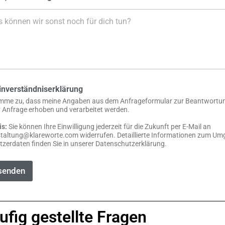
*
inverständniserklärung
imme zu, dass meine Angaben aus dem Anfrageformular zur Beantwortu
 Anfrage erhoben und verarbeitet werden.
is:
Sie können Ihre Einwilligung jederzeit für die Zukunft per E-Mail an
taltung@klareworte.com widerrufen. Detaillierte Informationen zum U
tzerdaten finden Sie in unserer Datenschutzerklärung.
senden
ufig gestellte Fragen