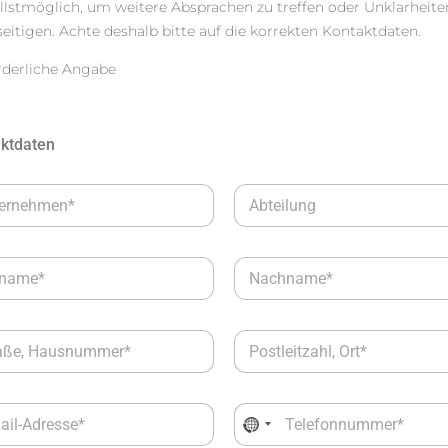
llstmöglich, um weitere Absprachen zu treffen oder Unklarheite
seitigen. Achte deshalb bitte auf die korrekten Kontaktdaten.
orderliche Angabe
ktdaten
A
b
t
e
N
i
a
l
c
u
h
n
P
n
g
o
a
s
m
t
e
T
l
*
No country selected
e
e