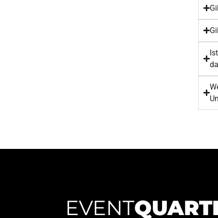
Gi
Gi
Is
d
We
Um
EVENT
QUART