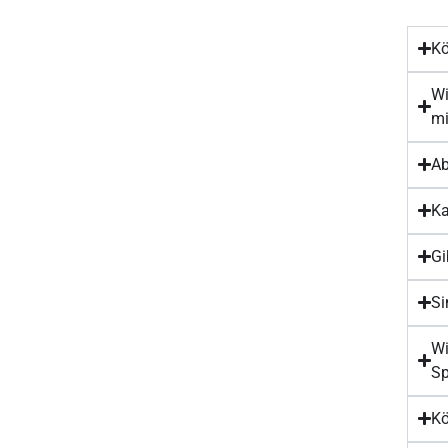
Kö
Wi
mi
Ab
Ka
Gi
Si
Wi
Sp
Kö