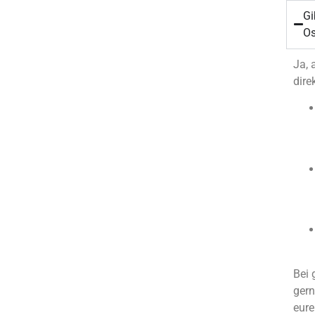
Gi
Os
Ja, 
dire
Bei 
gern
eure