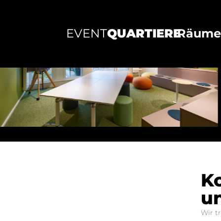
EVENT
QUARTIERE
Räum
Ko
un
Wir t